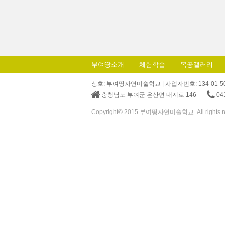
부여땅소개
체험학습
목공갤러리
상호: 부여땅자연미술학교 | 사업자번호: 134-01-50848 
충청남도 부여군 은산면 내지로 146
04
Copyright© 2015 부여땅자연미술학교. All rights r