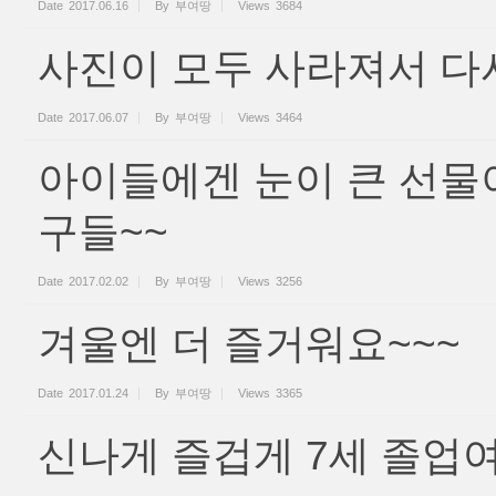
Date
2017.06.16
By
부여땅
Views
3684
사진이 모두 사라져서 다시
Date
2017.06.07
By
부여땅
Views
3464
아이들에겐 눈이 큰 선물
구들~~
Date
2017.02.02
By
부여땅
Views
3256
겨울엔 더 즐거워요~~~
Date
2017.01.24
By
부여땅
Views
3365
신나게 즐겁게 7세 졸업