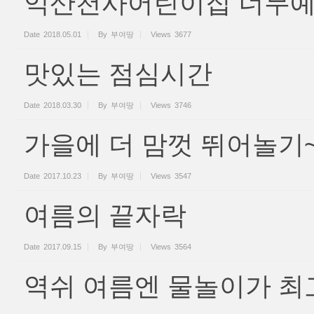
익산천사어린이집 너무예
Date
2018.05.01
By
부여땅
Views
3677
맛있는 점심시간
Date
2018.03.30
By
부여땅
Views
3746
가을에 더 맘껏 뛰어놀기
Date
2017.10.23
By
부여땅
Views
3547
여름의 끝자락
Date
2017.09.15
By
부여땅
Views
3564
역쉬 여름엔 물놀이가 최