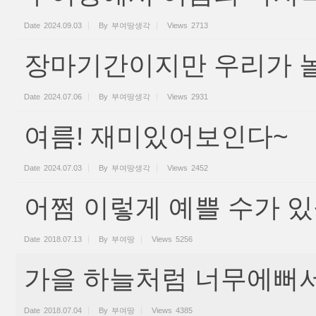
Date
2024.09.03
By
부여땅생각
Views
2713
장마기간이지만 우리가 놀
Date
2024.07.06
By
부여땅생각
Views
2931
여름! 재미있어보인다~
Date
2024.07.03
By
부여땅생각
Views
2452
어쩜 이렇게 예쁠 수가 있
Date
2018.07.13
By
부여땅
Views
5256
가을 하늘처럼 너무에뻐서
Date
2018.07.04
By
부여땅
Views
4385