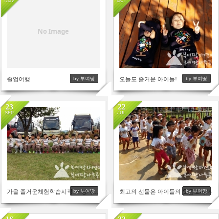
NOV
OCT
2727
2626
No Image
졸업여행
오늘도 즐거운 아이들!
by 부여땅
by 부여땅
23
22
SEP
JUL
2954
2921
가을 즐거운체험학습시작 ~~행복어린이집,행복유치원,혜정어린이집,송간,백강,대왕병설유치원,예그리나어린이집,온양온천병설유치원친구들
최고의 선물은 아이들의 웃음소리^^
by 부여땅
by 부여땅