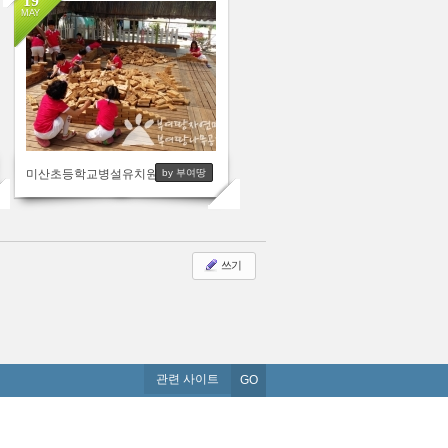
19
MAY
3161
미산초등학교병설유치원
by 부여땅
쓰기