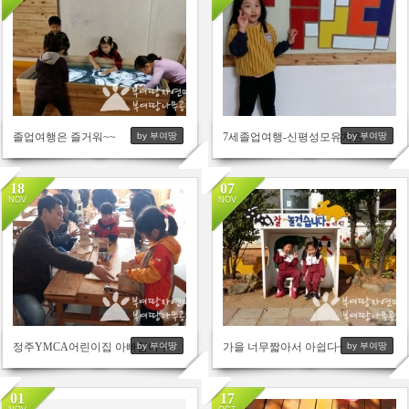
3388
3566
졸업여행은 즐거워~~
7세졸업여행-신평성모유치원
by 부여땅
by 부여땅
18
07
NOV
NOV
3107
2765
정주YMCA어린이집 아빠참여수업 11월
가을 너무짧아서 아쉽다~
by 부여땅
by 부여땅
01
17