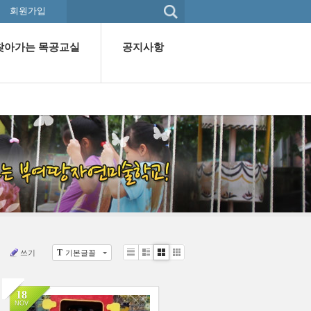
회원가입
찾아가는 목공교실
공지사항
T
쓰기
기본글꼴
Li
Zi
G
C
st
n
al
lo
e
le
u
18
r
d
NOV