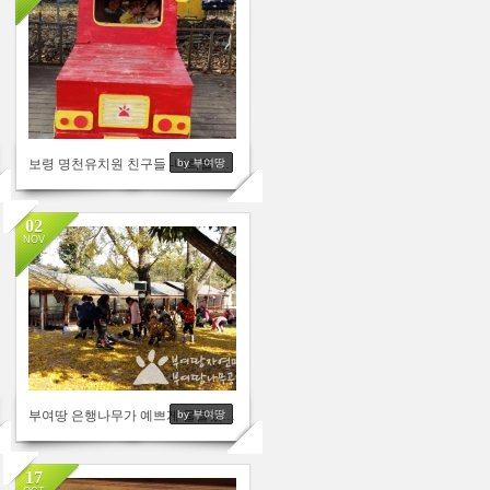
y
3495
보령 명천유치원 친구들 -너희들 너무 사랑스러운거 아니니?
by 부여땅
02
NOV
2801
부여땅 은행나무가 예쁘게 물들었어요^^ -전주홍산초등학교병설유치원 친구들
by 부여땅
17