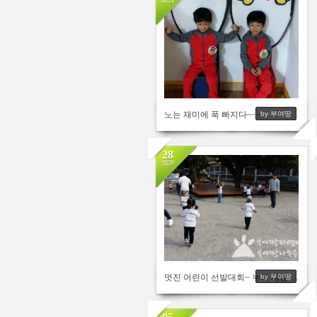
NOV
2654
노는 재미에 푹 빠지다~~~
by 부여땅
28
SEP
5210
멋진 어린이 선발대회~ 누가 제일 잘 노나요^^
by 부여땅