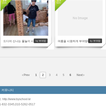
16
23
JUN
MAY
2923
2673
No Image
드디어 신나는 물놀이 시작~~
여름을 시원하게 부여땅에서 ~~여름 캠프시작합니다.
by 부여땅
by 부여땅
Prev
1
2
3
4
5
6
Next
커뮤니티
://www.byschool.kr
1-832-3345,010-5262-0517