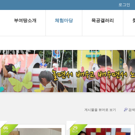
로그인
부여땅소개
체험마당
목공갤러리
게시물을 뷰어로 보기
검색
06
29
JAN
NOV