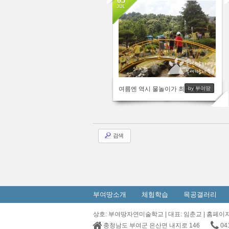
05
JUL
2927
여름엔 역시 물놀이가 최고예요!!!
by 부여땅
검색
부여땅소개
체험학습
목공갤러리
상호: 부여땅자연미술학교 | 대표: 임춘교 | 홈페이지: http
충청남도 부여군 은산면 내지로 146
04