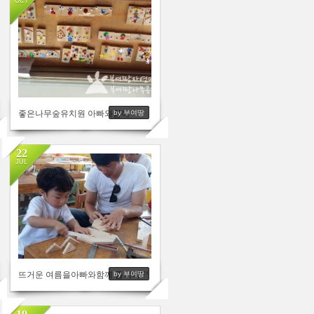
OCT
3043
좋은나무숲유치원 아빠와함께
by 부여땅
22
JUL
2933
뜨거운 여름을아빠와함께 즐기기!!!
by 부여땅