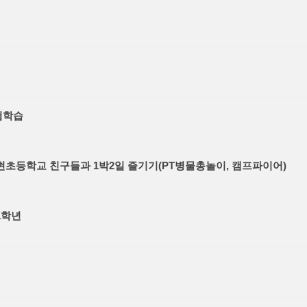
험학습
초등학교 친구들과 1박2일 즐기기(PT병물총놀이, 캠프파이어)
1학년