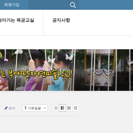
회원가입
찾아가는 목공교실
공지사항
T
쓰기
기본글꼴
Li
Zi
G
C
st
n
al
lo
e
le
u
r
d