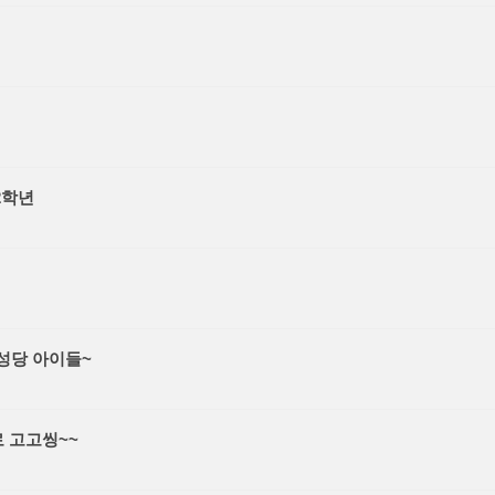
2학년
진성당 아이들~
 고고씽~~