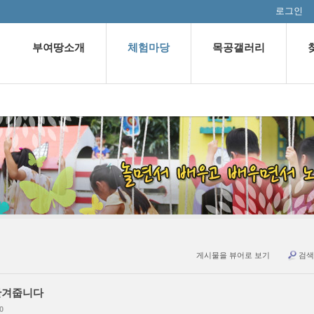
로그인
부여땅소개
체험마당
목공갤러리
게시물을 뷰어로 보기
검색
반겨줍니다
0