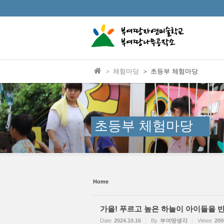
본문으로 바로가기
Sketchbook5, 스케치북5
Sketchbook5, 스케치북5
＞ 체험마당
＞ 초등부 체험마당
Sketchbook5, 스케치북5
Sketchbook5, 스케치북5
초등부 체험마당
Home
가을! 푸르고 높은 하늘이 아이들을 
Date
2024.10.16
By
부여땅생각
Views
200