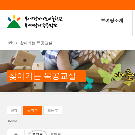
본문으로 바로가기
Sketchbook5, 스케치북5
부여땅소개
＞ 찾아가는 목공교실
Sketchbook5, 스케치북5
찾아가는 목공교실
전체
유치부
초등부
Home
유치부
초등부