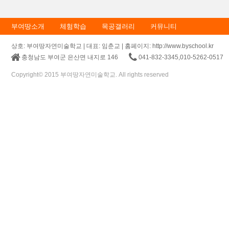
부여땅소개
체험학습
목공갤러리
커뮤니티
상호: 부여땅자연미술학교 | 대표: 임춘교 | 홈페이지: http://www.byschool.kr
충청남도 부여군 은산면 내지로 146
041-832-3345,010-5262-0517
Copyright© 2015 부여땅자연미술학교. All rights reserved