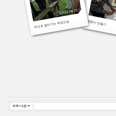
2021.08.19
책꽂이 만들기
외산초 찿아가는 목공교실