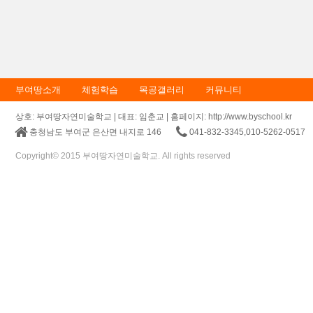
부여땅소개
체험학습
목공갤러리
커뮤니티
상호: 부여땅자연미술학교 | 대표: 임춘교 | 홈페이지: http://www.byschool.kr
충청남도 부여군 은산면 내지로 146
041-832-3345,010-5262-0517
Copyright© 2015 부여땅자연미술학교. All rights reserved