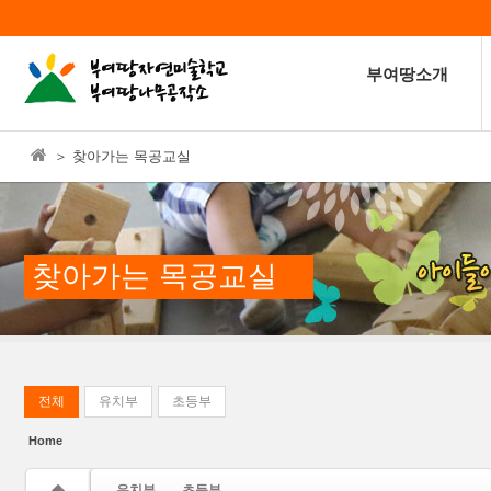
본문으로 바로가기
Sketchbook5, 스케치북5
부여땅소개
＞ 찾아가는 목공교실
Sketchbook5, 스케치북5
찾아가는 목공교실
전체
유치부
초등부
Home
유치부
초등부