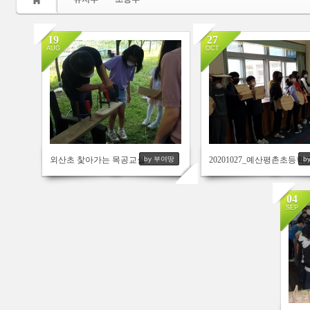
19
27
AUG
OCT
2317
2490
외산초 찿아가는 목공교실
20201027_예산평촌초등학
by 부여땅
b
04
SEP