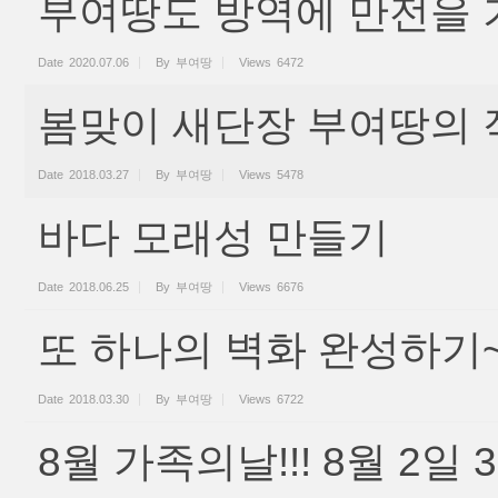
부여땅도 방역에 만전을 
Date
2020.07.06
By
부여땅
Views
6472
봄맞이 새단장 부여땅의 
Date
2018.03.27
By
부여땅
Views
5478
바다 모래성 만들기
Date
2018.06.25
By
부여땅
Views
6676
또 하나의 벽화 완성하기
Date
2018.03.30
By
부여땅
Views
6722
8월 가족의날!!! 8월 2일 