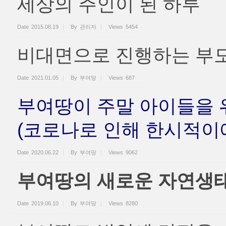
세상의 주인이 된 하루
Date
2015.08.19
By
관리자
Views
5454
비대면으로 진행하는 부모
Date
2021.01.05
By
부여땅
Views
687
부여땅이 주말 아이들을 
(코로나로 인해 한시적이에
Date
2020.06.22
By
부여땅
Views
9062
부여땅의 새로운 자연생
Date
2019.06.10
By
부여땅
Views
8280