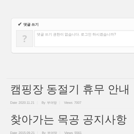
✔
댓글 쓰기
?
댓글 쓰기 권한이 없습니다. 로그인 하시겠습니까?
캠핑장 동절기 휴무 안내
Date
2020.11.21
By
부여땅
Views
7007
찾아가는 목공 공지사항
Date
2015.09.21
By
부여땅
Views
5561