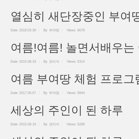
열심히 새단장중인 부여땅
Date
2018.03.30
By
부여땅
Views
6678
여름!여름! 놀면서배우는
Date
2015.08.19
By
관리자
Views
5314
여름 부여땅 체험 프로그
Date
2017.06.07
By
부여땅
Views
5844
세상의 주인이 된 하루
Date
2015.08.19
By
관리자
Views
5289