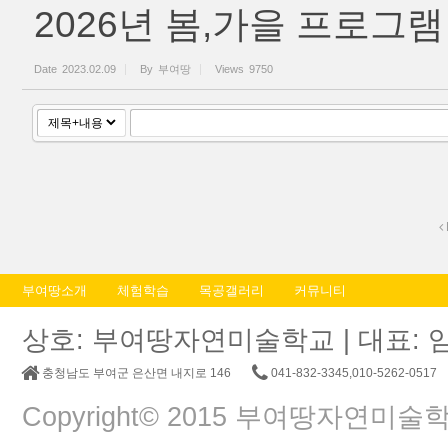
2026년 봄,가을 프로그램
Date
2023.02.09
By
부여땅
Views
9750
부여땅소개
체험학습
목공갤러리
커뮤니티
상호: 부여땅자연미술학교 | 대표: 임춘교 |
충청남도 부여군 은산면 내지로 146
041-832-3345,010-5262-0517
Copyright© 2015 부여땅자연미술학교. A