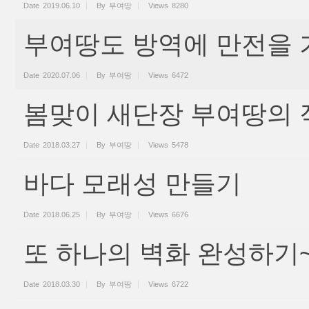
Date
2019.06.10
By
부여땅
Views
8280
부여땅도 방역에 만전을 
Date
2020.07.06
By
부여땅
Views
6472
봄맞이 새단장 부여땅의 
Date
2018.03.27
By
부여땅
Views
5478
바다 모래성 만들기
Date
2018.06.25
By
부여땅
Views
6676
또 하나의 벽화 완성하기
Date
2018.03.30
By
부여땅
Views
6722