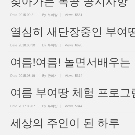
찾아가는 목공 공지사항
Date
2015.09.21
By
부여땅
Views
5561
열심히 새단장중인 부여땅
Date
2018.03.30
By
부여땅
Views
6678
여름!여름! 놀면서배우는
Date
2015.08.19
By
관리자
Views
5314
여름 부여땅 체험 프로그
Date
2017.06.07
By
부여땅
Views
5844
세상의 주인이 된 하루