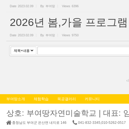
Date
2023.02.09
By
부여땅
Views
6396
2026년 봄,가을 프로그램
Date
2023.02.09
By
부여땅
Views
9750
부여땅소개
체험학습
목공갤러리
커뮤니티
상호: 부여땅자연미술학교 | 대표: 임춘교 |
충청남도 부여군 은산면 내지로 146
041-832-3345,010-5262-0517