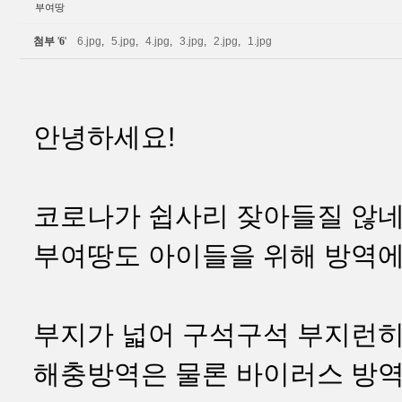
부여땅
첨부
'
6
'
6.jpg
,
5.jpg
,
4.jpg
,
3.jpg
,
2.jpg
,
1.jpg
안녕하세요!
코로나가 쉽사리 잦아들질 않네
부여땅도 아이들을 위해 방역에
부지가 넓어 구석구석 부지런히
해충방역은 물론 바이러스 방역