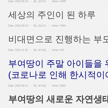
Date
2015.08.19
By
관리자
Views
5289
세상의 주인이 된 하루
Date
2015.08.19
By
관리자
Views
5454
비대면으로 진행하는 부모
Date
2021.01.05
By
부여땅
Views
687
부여땅이 주말 아이들을 
(코로나로 인해 한시적이에
Date
2020.06.22
By
부여땅
Views
9062
부여땅의 새로운 자연생