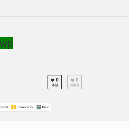
wp
1
0
0
추천
비추천
terest
KakaoStory
Band