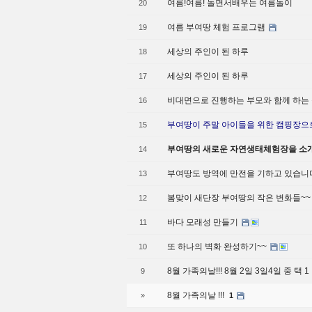
여름!여름! 놀면서배우는 여름놀이
20
여름 부여땅 체험 프로그램
19
세상의 주인이 된 하루
18
세상의 주인이 된 하루
17
비대면으로 진행하는 부모와 함께 하는
16
부여땅이 주말 아이들을 위한 캠핑장으로
15
부여땅의 새로운 자연생태체험장을 소
14
부여땅도 방역에 만전을 기하고 있습니
13
봄맞이 새단장 부여땅의 작은 변화들~
12
바다 모래성 만들기
11
또 하나의 벽화 완성하기~~
10
8월 가족의날!!! 8월 2일 3일4일 중 택 1
9
8월 가족의날 !!!
»
1