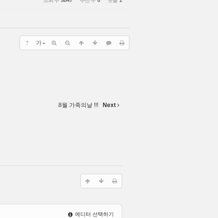
조회 수
5847
추천 수
0
댓글
1
?
가
8월 가족의날 !!!
Next
에디터 선택하기