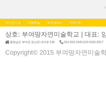
부여땅소개
체험학습
목공갤러리
커뮤니티
상호: 부여땅자연미술학교 | 대표: 임춘교 |
충청남도 부여군 은산면 내지로 146
041-832-3345,010-5262-0517
Copyright© 2015 부여땅자연미술학교. A