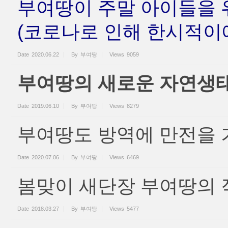
부여땅이 주말 아이들을 
(코로나로 인해 한시적이에
Date
2020.06.22
By
부여땅
Views
9059
부여땅의 새로운 자연생
Date
2019.06.10
By
부여땅
Views
8279
부여땅도 방역에 만전을 
Date
2020.07.06
By
부여땅
Views
6469
봄맞이 새단장 부여땅의 
Date
2018.03.27
By
부여땅
Views
5477