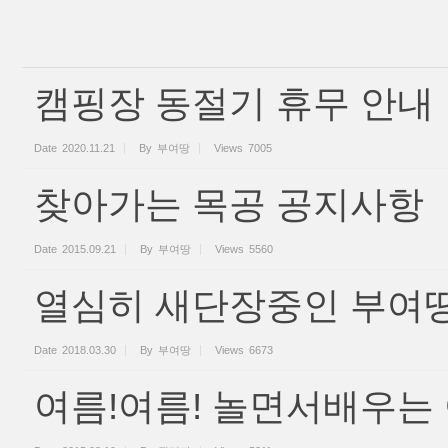
캠핑장 동절기 휴무 안내
Date
2020.11.21
By
부여땅
Views
7005
찾아가는 목공 공지사항
Date
2015.09.21
By
부여땅
Views
5560
열심히 새단장중인 부여땅
Date
2018.03.30
By
부여땅
Views
6673
여름!여름! 놀면서배우는