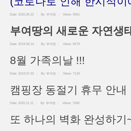
(코로나로 인해 한시적이에
Date
2020.06.22
By
부여땅
Views
9061
부여땅의 새로운 자연생
Date
2019.06.10
By
부여땅
Views
8279
8월 가족의날 !!!
Date
2018.07.02
By
부여땅
Views
7129
캠핑장 동절기 휴무 안내
Date
2020.11.21
By
부여땅
Views
7006
또 하나의 벽화 완성하기