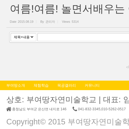
여름!여름! 놀면서배우는
Date
2015.08.19
By
관리자
Views
5314
부여땅소개
체험학습
목공갤러리
커뮤니티
상호: 부여땅자연미술학교 | 대표: 임춘교 |
충청남도 부여군 은산면 내지로 146
041-832-3345,010-5262-0517
Copyright© 2015 부여땅자연미술학교. A