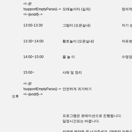
<!--[if
!supportEmptyParas]-->
모래놀이터 (실외)
창의적
<!--[endif]-->
13:00-13:30
그림터 (오픈실내)
자기 
13:30~14:00
황토놀이 (오픈실내)
자유로
14:00~15:00
물 놀 이
수영장
15:00~
샤워 및 정리
<!--[if
!supportEmptyParas]-->
안전하게 귀가하기
<!--[endif]-->
오후
프로그램은 로테이션으로 진행됩니다.
일정시간표는 바뀝니다.
카페에 예약을 꼭 남겨주세요. (연락처,인원수