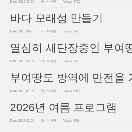
Date
2018.03.30
By
부여땅
Views
6720
바다 모래성 만들기
Date
2018.06.25
By
부여땅
Views
6675
열심히 새단장중인 부여땅
Date
2018.03.30
By
부여땅
Views
6673
부여땅도 방역에 만전을 
Date
2020.07.06
By
부여땅
Views
6471
2026년 여름 프로그램
Date
2023.02.09
By
부여땅
Views
6394