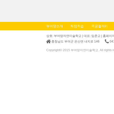
부여땅소개
체험학습
목공갤러리
상호: 부여땅자연미술학교 | 대표: 임춘교 | 홈페이지: http
충청남도 부여군 은산면 내지로 146
04
Copyright© 2015 부여땅자연미술학교. All rights r