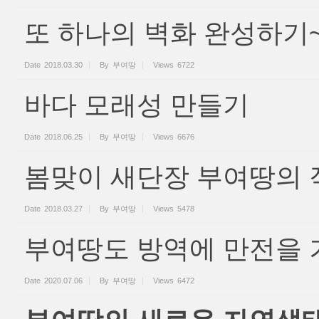
또 하나의 벽화 완성하기
Date
2018.03.30
By
부여땅
Views
6722
바다 모래성 만들기
Date
2018.06.25
By
부여땅
Views
6676
봄맞이 새단장 부여땅의 
Date
2018.03.27
By
부여땅
Views
5478
부여땅도 방역에 만전을 
Date
2020.07.06
By
부여땅
Views
6472