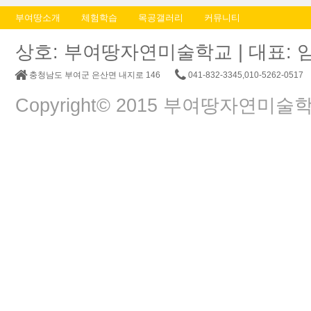
부여땅소개
체험학습
목공갤러리
커뮤니티
상호: 부여땅자연미술학교 | 대표: 임춘교 |
충청남도 부여군 은산면 내지로 146
041-832-3345,010-5262-0517
Copyright© 2015 부여땅자연미술학교. A