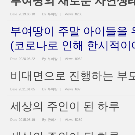
부여땅의 새로운 자연생
Date
2019.06.10
By
부여땅
Views
8280
부여땅이 주말 아이들을 
(코로나로 인해 한시적이에
Date
2020.06.22
By
부여땅
Views
9062
비대면으로 진행하는 부모
Date
2021.01.05
By
부여땅
Views
687
세상의 주인이 된 하루
Date
2015.08.19
By
관리자
Views
5289