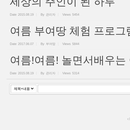
세상의 주인이 된 하루
Date
2015.08.19
By
관리자
Views
5454
여름 부여땅 체험 프로그
Date
2017.06.07
By
부여땅
Views
5844
여름!여름! 놀면서배우는
Date
2015.08.19
By
관리자
Views
5314