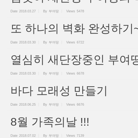
Date
2018.03.27
By
부여땅
Views
5478
또 하나의 벽화 완성하기
Date
2018.03.30
By
부여땅
Views
6722
열심히 새단장중인 부여땅
Date
2018.03.30
By
부여땅
Views
6678
바다 모래성 만들기
Date
2018.06.25
By
부여땅
Views
6676
8월 가족의날 !!!
Date
2018.07.02
By
부여땅
Views
7139