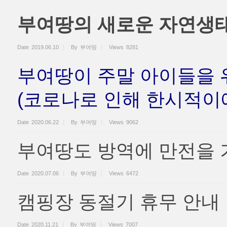
부여땅의 새로운 자연생
Date
2019.06.10
By
부여땅
Views
8281
부여땅이 주말 아이들을 
(코로나로 인해 한시적이에
Date
2020.06.22
By
부여땅
Views
9062
부여땅도 방역에 만전을 
Date
2020.07.06
By
부여땅
Views
6472
캠핑장 동절기 휴무 안내
Date
2020.11.21
By
부여땅
Views
7007