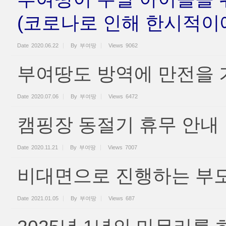
(코로나로 인해 한시적이에
Date
2020.06.22
By
부여땅
Views
9062
부여땅도 방역에 만전을 
Date
2020.07.06
By
부여땅
Views
6472
캠핑장 동절기 휴무 안내
Date
2020.11.21
By
부여땅
Views
7007
비대면으로 진행하는 부모
Date
2021.01.05
By
부여땅
Views
687