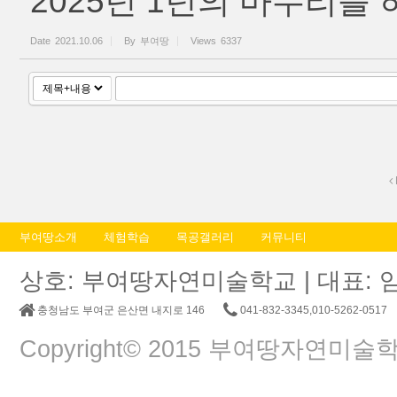
2025년 1년의 마무리를
Date
2021.10.06
By
부여땅
Views
6337
부여땅소개
체험학습
목공갤러리
커뮤니티
상호: 부여땅자연미술학교 | 대표: 임춘교 |
충청남도 부여군 은산면 내지로 146
041-832-3345,010-5262-0517
Copyright© 2015 부여땅자연미술학교. A