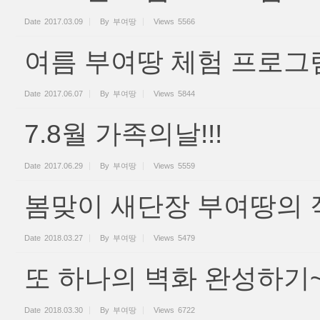
Date
2017.03.09
By
부여땅
Views
5566
여름 부여땅 체험 프로그
Date
2017.06.07
By
부여땅
Views
5844
7.8월 가족의날!!!
Date
2017.06.29
By
부여땅
Views
5559
봄맞이 새단장 부여땅의 
Date
2018.03.27
By
부여땅
Views
5479
또 하나의 벽화 완성하기
Date
2018.03.30
By
부여땅
Views
6722