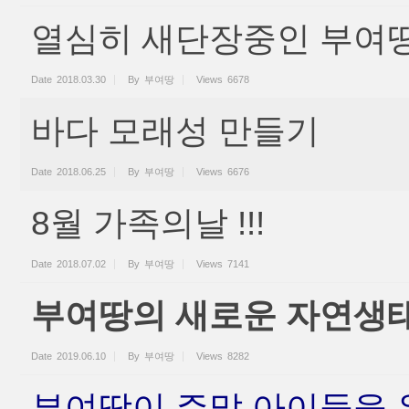
열심히 새단장중인 부여땅
Date
2018.03.30
By
부여땅
Views
6678
바다 모래성 만들기
Date
2018.06.25
By
부여땅
Views
6676
8월 가족의날 !!!
Date
2018.07.02
By
부여땅
Views
7141
부여땅의 새로운 자연생
Date
2019.06.10
By
부여땅
Views
8282
부여땅이 주말 아이들을 