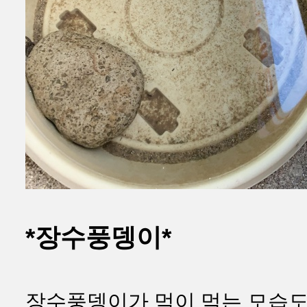
*장수풍뎅이*
장수풍뎅이가 먹이 먹는 모습도