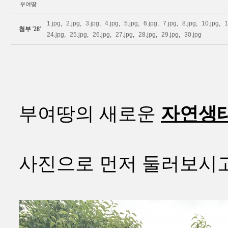
부여땅
1.jpg
,
2.jpg
,
3.jpg
,
4.jpg
,
5.jpg
,
6.jpg
,
7.jpg
,
8.jpg
,
10.jpg
,
1
첨부
'
28
'
24.jpg
,
25.jpg
,
26.jpg
,
27.jpg
,
28.jpg
,
29.jpg
,
30.jpg
부여땅의 새로운
자연생
사진으로 먼저 둘러보시고