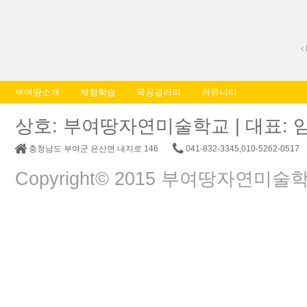
부여땅소개
체험학습
목공갤러리
커뮤니티
상호: 부여땅자연미술학교 | 대표: 임춘교 |
충청남도 부여군 은산면 내지로 146
041-832-3345,010-5262-0517
Copyright© 2015 부여땅자연미술학교. A