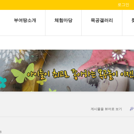
로그인
부여땅소개
체험마당
목공갤러리
게시물을 뷰어로 보기
8