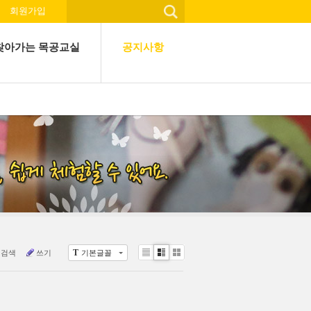
회원가입
찾아가는 목공교실
공지사항
T
검색
쓰기
기본글꼴
Li
Zi
G
st
n
al
e
le
r