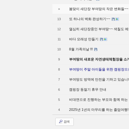
봄맞이 새단장 부여땅의 작은 변화들~
»
또 하나의 벽화 완성하기~~
13
열심히 새단장중인 부여땅~~ 색칠도 예
12
바다 모래성 만들기
11
8월 가족의날 !!!
10
부여땅의 새로운 자연생태체험장을 소
9
부여땅이 주말 아이들을 위한 캠핑장으로
8
부여땅도 방역에 만전을 기하고 있습니
7
캠핑장 동절기 휴무 안내
6
비대면으로 진행하는 부모와 함께 하는
5
2025년 1년의 마무리를 하는 졸업여행
4
검색