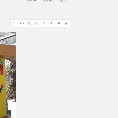
조회 수
5478
추천 수
0
댓글
0
?
가