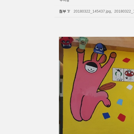
부여땅
첨부
'
3
'
20180322_145437.jpg
,
20180322_1