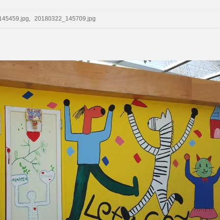
45459.jpg
,
20180322_145709.jpg