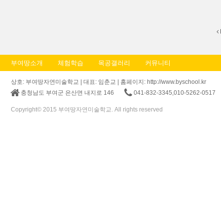
부여땅소개
체험학습
목공갤러리
커뮤니티
상호: 부여땅자연미술학교 | 대표: 임춘교 | 홈페이지: http://www.byschool.kr
충청남도 부여군 은산면 내지로 146
041-832-3345,010-5262-0517
Copyright© 2015 부여땅자연미술학교. All rights reserved