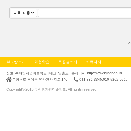
부여땅소개
체험학습
목공갤러리
커뮤니티
상호: 부여땅자연미술학교 | 대표: 임춘교 | 홈페이지: http://www.byschool.kr
충청남도 부여군 은산면 내지로 146
041-832-3345,010-5262-0517
Copyright© 2015 부여땅자연미술학교. All rights reserved