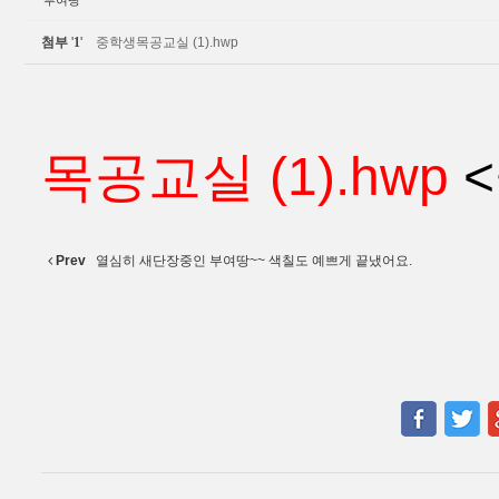
부여땅
첨부
'
1
'
중학생목공교실 (1).hwp
목공교실 (1).hwp
<
Prev
열심히 새단장중인 부여땅~~ 색칠도 예쁘게 끝냈어요.