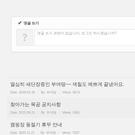
✔
댓글 쓰기
?
댓글 쓰기 권한이 없습니다. 로그인 하시겠습니까?
열심히 새단장중인 부여땅~~ 색칠도 예쁘게 끝냈어요.
Date
2018.03.30
By
부여땅
Views
6674
찾아가는 목공 공지사항
Date
2015.09.21
By
부여땅
Views
5561
캠핑장 동절기 휴무 안내
Date
2020.11.21
By
부여땅
Views
7007