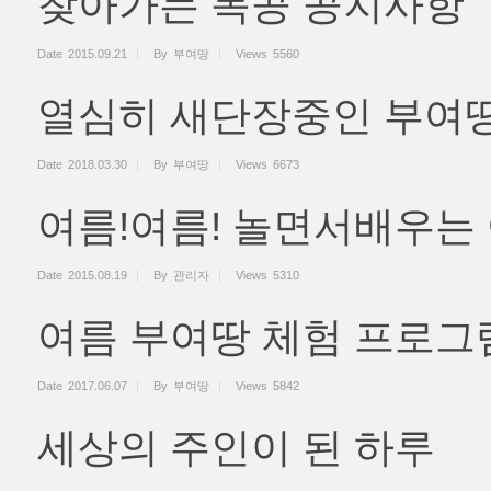
찾아가는 목공 공지사항
Date
2015.09.21
By
부여땅
Views
5560
열심히 새단장중인 부여땅
Date
2018.03.30
By
부여땅
Views
6673
여름!여름! 놀면서배우는
Date
2015.08.19
By
관리자
Views
5310
여름 부여땅 체험 프로그
Date
2017.06.07
By
부여땅
Views
5842
세상의 주인이 된 하루