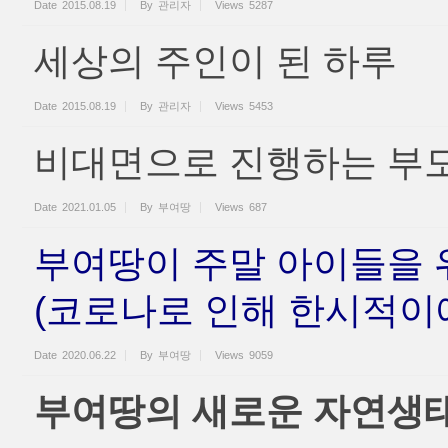
Date
2015.08.19
By
관리자
Views
5287
세상의 주인이 된 하루
Date
2015.08.19
By
관리자
Views
5453
비대면으로 진행하는 부모
Date
2021.01.05
By
부여땅
Views
687
부여땅이 주말 아이들을 
(코로나로 인해 한시적이에
Date
2020.06.22
By
부여땅
Views
9059
부여땅의 새로운 자연생