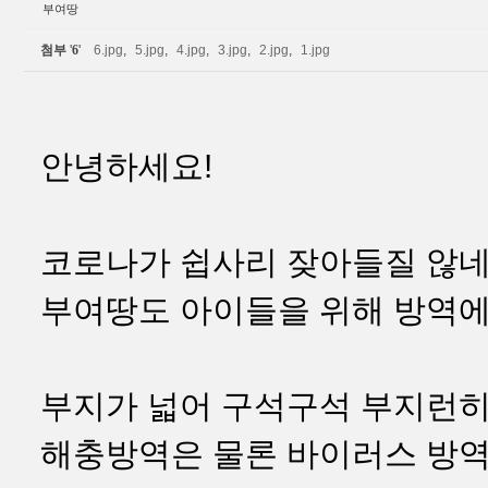
부여땅
첨부
'
6
'
6.jpg
,
5.jpg
,
4.jpg
,
3.jpg
,
2.jpg
,
1.jpg
안녕하세요!
코로나가 쉽사리 잦아들질 않네
부여땅도 아이들을 위해 방역에
부지가 넓어 구석구석 부지런히
해충방역은 물론 바이러스 방역