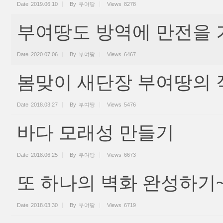
Date
2019.06.10
By
부여땅
Views
8278
부여땅도 방역에 만전을 
Date
2020.07.06
By
부여땅
Views
6467
봄맞이 새단장 부여땅의 
Date
2018.03.27
By
부여땅
Views
5476
바다 모래성 만들기
Date
2018.06.25
By
부여땅
Views
6673
또 하나의 벽화 완성하기
Date
2018.03.30
By
부여땅
Views
6719