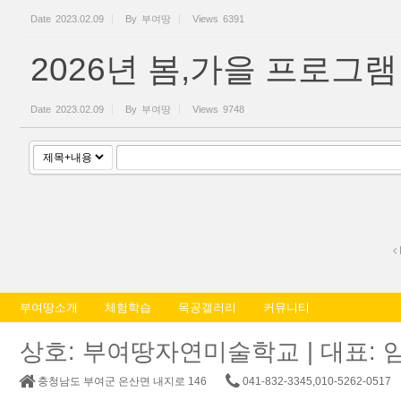
Date
2023.02.09
By
부여땅
Views
6391
2026년 봄,가을 프로그램
Date
2023.02.09
By
부여땅
Views
9748
부여땅소개
체험학습
목공갤러리
커뮤니티
상호: 부여땅자연미술학교 | 대표: 임춘교 |
충청남도 부여군 은산면 내지로 146
041-832-3345,010-5262-0517