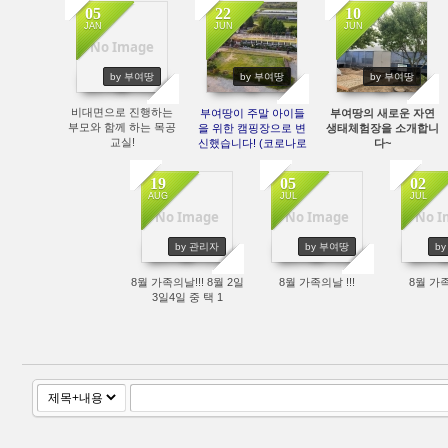
05
22
10
JAN
JUN
JUN
No Image
687
9062
8280
by 부여땅
by 부여땅
by 부여땅
비대면으로 진행하는
부여땅이 주말 아이들
부여땅의 새로운 자연
부모와 함께 하는 목공
을 위한 캠핑장으로 변
생태체험장을 소개합니
교실!
신했습니다! (코로나로
다~
인해 한시적이에요^^)
19
05
02
AUG
JUL
JUL
No Image
No Image
No I
5400
5848
7
by 관리자
by 부여땅
b
8월 가족의날!!! 8월 2일
8월 가족의날 !!!
8월 가족
3일4일 중 택 1