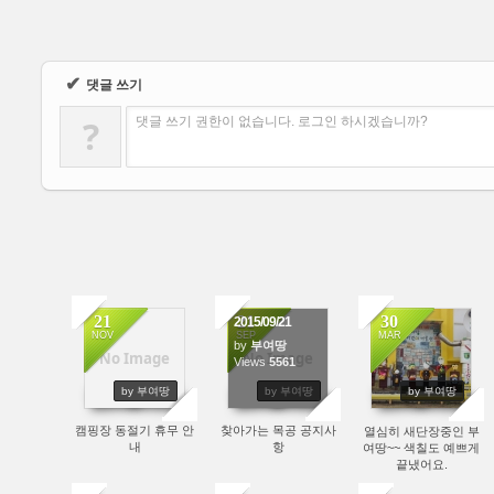
✔
댓글 쓰기
?
댓글 쓰기 권한이 없습니다. 로그인 하시겠습니까?
21
21
30
2015/09/21
NOV
SEP
MAR
by
부여땅
No Image
No Image
7007
Views
5561
6674
by 부여땅
by 부여땅
by 부여땅
캠핑장 동절기 휴무 안
찾아가는 목공 공지사
열심히 새단장중인 부
내
항
여땅~~ 색칠도 예쁘게
끝냈어요.