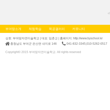
부여땅소개
체험학습
목공갤러리
커뮤니티
상호: 부여땅자연미술학교 | 대표: 임춘교 | 홈페이지: http://www.byschool.kr
충청남도 부여군 은산면 내지로 146
041-832-3345,010-5262-0517
Copyright© 2015 부여땅자연미술학교. All rights reserved