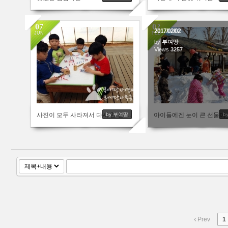
07
02
2017/02/02
JUN
FEB
by
부여땅
3466
Views
3257
사진이 모두 사라져서 다시 한 번 올립니다.
by 부여땅
b
Prev
1