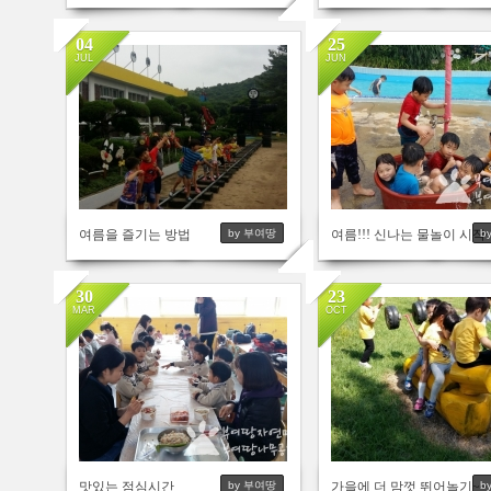
04
25
JUL
JUN
3653
4055
여름을 즐기는 방법
여름!!! 신나는 물놀이 시작
by 부여땅
b
30
23
MAR
OCT
3753
3554
맛있는 점심시간
가을에 더 맘껏 뛰어놀기~~
by 부여땅
b