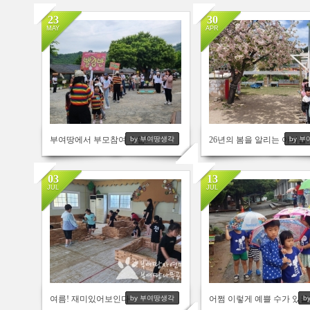
23
30
MAY
APR
898
817
부여땅에서 부모참여 수업!
26년의 봄을 알리는 아이들!
by 부여땅생각
by 
03
13
JUL
JUL
2454
5264
여름! 재미있어보인다~
어쩜 이렇게 예쁠 수가 있을
by 부여땅생각
b