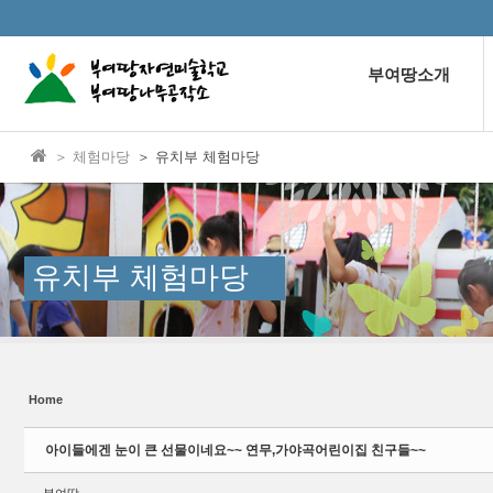
본문으로 바로가기
Sketchbook5, 스케치북5
부여땅소개
＞ 체험마당
＞ 유치부 체험마당
Sketchbook5, 스케치북5
유치부 체험마당
Home
아이들에겐 눈이 큰 선물이네요~~ 연무,가야곡어린이집 친구들~~