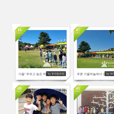
16
07
OCT
DEC
2000
2131
가을! 푸르고 높은 하늘이 아이들을 반겨줍니다
푸른 가을하늘에서 신나게 
by 부여땅생각
by 
08
01
MAY
MAY
2125
2002