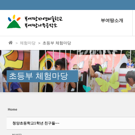
본문으로 바로가기
Sketchbook5, 스케치북5
부여땅소개
＞ 체험마당
＞ 초등부 체험마당
Sketchbook5, 스케치북5
초등부 체험마당
Home
청양초등학교1학년 친구들~~